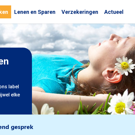
ken
Lenen en Sparen
Verzekeringen
Actueel
en
ons label
jwel elke
vend gesprek