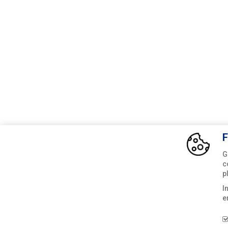
F
G
c
p
I
e
© Fimax Groep 2026
Privacy statement en coo