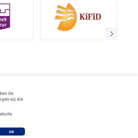
Rozengaardseweg 25
bben de
7001 DN Doetinchem
gen wij die
T 0314 36 39 99
ebsite
E info@fimaxgroep.nl
OK