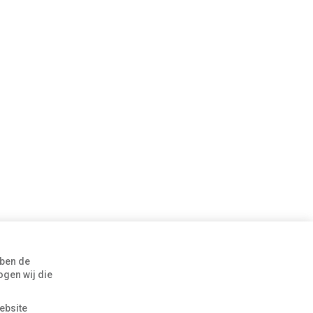
Rozengaardseweg 25
bben de
7001 DN Doetinchem
gen wij die
T 0314 36 39 99
ebsite