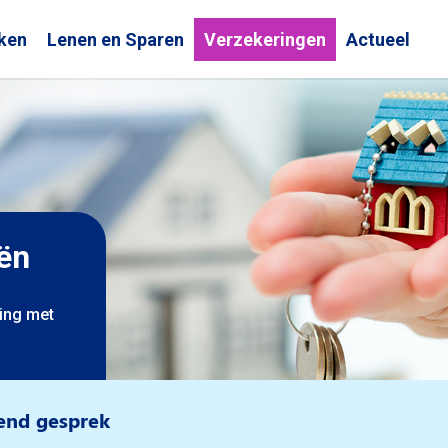
ken
Lenen en Sparen
Verzekeringen
Actueel
ën
ning met
vend gesprek