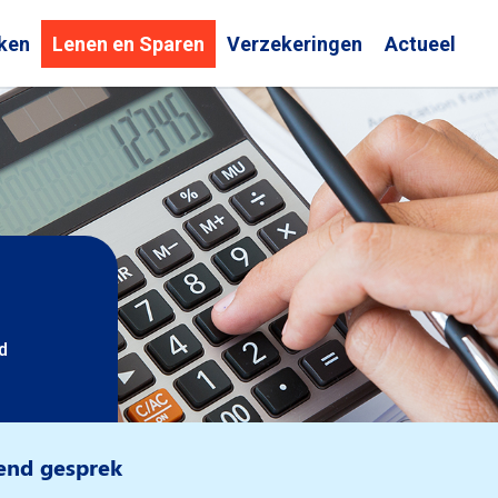
ken
Lenen en Sparen
Verzekeringen
Actueel
d
vend gesprek